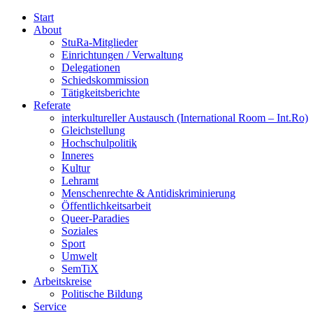
Start
About
StuRa-Mitglieder
Einrichtungen / Verwaltung
Delegationen
Schiedskommission
Tätigkeitsberichte
Referate
interkultureller Austausch (International Room – Int.Ro)
Gleichstellung
Hochschulpolitik
Inneres
Kultur
Lehramt
Menschenrechte & Antidiskriminierung
Öffentlichkeitsarbeit
Queer-Paradies
Soziales
Sport
Umwelt
SemTiX
Arbeitskreise
Politische Bildung
Service