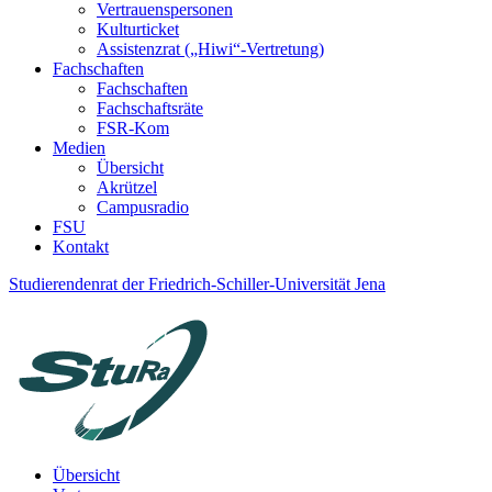
Vertrauenspersonen
Kulturticket
Assistenzrat („Hiwi“-Vertretung)
Fachschaften
Fachschaften
Fachschaftsräte
FSR-Kom
Medien
Übersicht
Akrützel
Campusradio
FSU
Kontakt
Studierendenrat der Friedrich-Schiller-Universität Jena
Übersicht